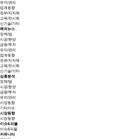
유지/관리
업계동향
정부/지자체
교육/전시회
신기술/기타
해외뉴스
정책/법
시공/분양
금융/투자
유지/관리
업계동향
정부/지자체
교육/전시회
신기술/기타
심층분석
정책/범
시공/분양
금융/투자
유지/관리
시장동향
기타이슈
시장동향
시장동향
이슈&피플
이슈&피플
커뮤니티