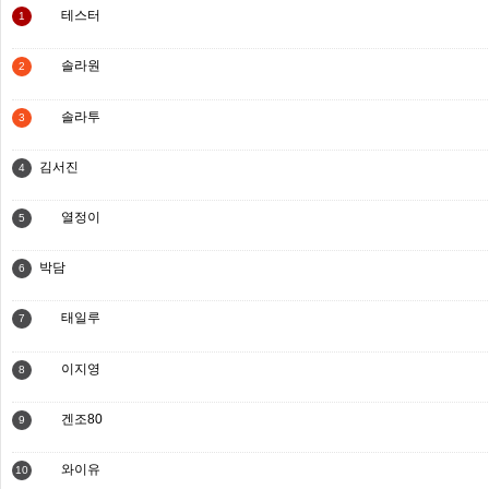
테스터
1
솔라원
2
솔라투
3
김서진
4
열정이
5
박담
6
태일루
7
이지영
8
겐조80
9
와이유
10