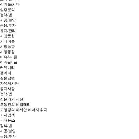
신기술/기타
심층분석
정책/범
시공/분양
금융/투자
유지/관리
시장동향
기타이슈
시장동향
시장동향
이슈&피플
이슈&피플
커뮤니티
갤러리
질문답변
자유게시판
공지사항
정책/법
전문가의 시선
오동진의 헤일메리
고영경의 아세안 에너지 워치
기사검색
국내뉴스
정책/법
시공/분양
금융/투자