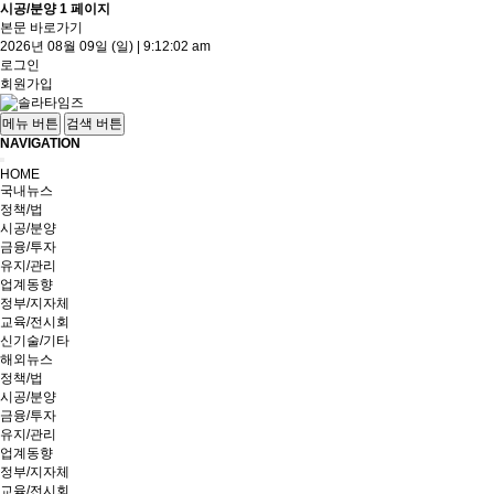
시공/분양 1 페이지
본문 바로가기
2026년 08월 09일 (일)
|
9:12:03 am
로그인
회원가입
메뉴 버튼
검색 버튼
NAVIGATION
HOME
국내뉴스
정책/법
시공/분양
금융/투자
유지/관리
업계동향
정부/지자체
교육/전시회
신기술/기타
해외뉴스
정책/법
시공/분양
금융/투자
유지/관리
업계동향
정부/지자체
교육/전시회